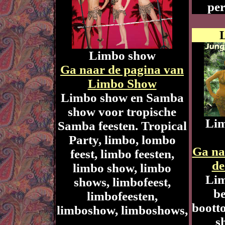
per
Limbo show
Ga naar de pagina van
Limbo Show
Limbo show en Samba
show voor tropische
Lim
Samba feesten. Tropical
Party, limbo, lombo
Ga na
feest, limbo feesten,
de
limbo show, limbo
Lim
shows, limbofeest,
be
limbofeesten,
boott
limboshow, limboshows,
s