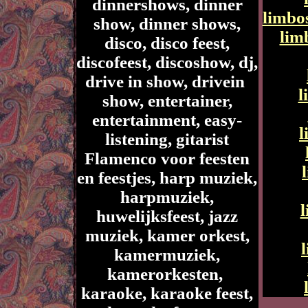
dinnershows, dinner
limbo
show, dinner shows,
lim
disco, disco feest,
discofeest, discoshow, dj,
drive in show, drivein
l
show, entertainer,
entertainment, easy-
l
listening, gitarist
Flamenco voor feesten
en feestjes, harp muziek,
harpmuziek,
huwelijksfeest, jazz
muziek, kamer orkest,
kamermuziek,
kamerorkesten,
karaoke, karaoke feest,