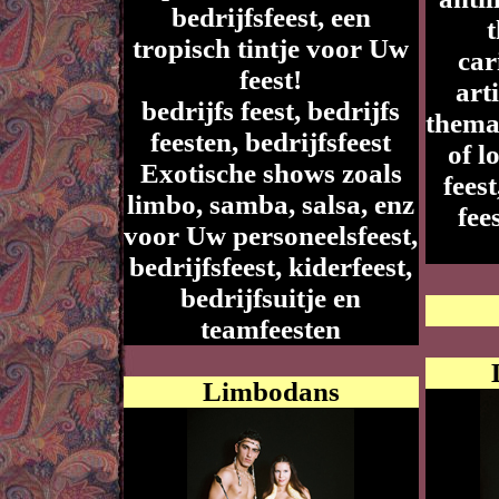
bedrijfsfeest, een
tropisch tintje voor Uw
car
feest!
art
bedrijfs feest, bedrijfs
thema 
feesten, bedrijfsfeest
of l
Exotische shows zoals
fees
limbo, samba, salsa, enz
fee
voor Uw personeelsfeest,
bedrijfsfeest, kiderfeest,
bedrijfsuitje en
teamfeesten
Limbodans