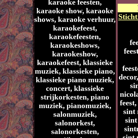
karaoke feesten,
karaoke show, karaoke
Sticht
shows, karaoke verhuur,
karaokefeest,
karaokefeesten,
fe
karaokeshows,
fees
karaokeshow,
karaokefeest, klassieke
feest
muziek, klassieke piano,
decor,
klassieke piano muziek,
si
concert, klassieke
nicol
strijkorkesten, piano
feest,
muziek, pianomuziek,
sint
salonmuziek,
sint
salonorkest,
sint
salonorkesten,
sint 