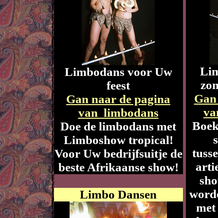
Lim
Limbodans voor Uw
zo
feest
Gan 
Gan naar de pagina
va
van limbodans
Boek
Doe de limbodans met
Limboshow tropical!
tuss
Voor Uw bedrijfsuitje de
arti
beste Afrikaanse show!
sho
worde
Limbo Dansen
met 