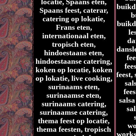
locatie, Spaans eten,
buikd
Spaans feest, caterar,
b
catering op lokatie,
buikd
Frans eten,
le
internationaal eten,
da
tropisch eten,
dansle
hindoestaans eten,
fee
hindoestaanse catering,
fee
koken op locatie, koken
feest,
op lokatie, live cooking,
sal
surinaams eten,
fees
surinaamse eten,
salsa
surinaams catering,
sal
surinaamse catering,
thema feest op locatie,
wo
thema feesten, tropisch
works