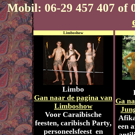
Mobil: 06-29 457 407 of 
Limboshow
Limbo
Gan naar de pagina van
Ga na
Limboshow
Jun
Voor Caraibische
Afik
feesten, caribisch Party,
een a
personeelsfeest en
antil