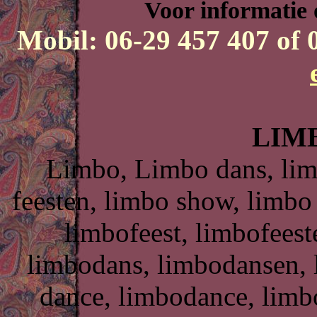
Voor informatie 
Mobil: 06-29 457 407 of 
LIM
Limbo, Limbo dans, lim
feesten, limbo show, limb
limbofeest, limbofees
limbodans, limbodansen, 
dance, limbodance, limb