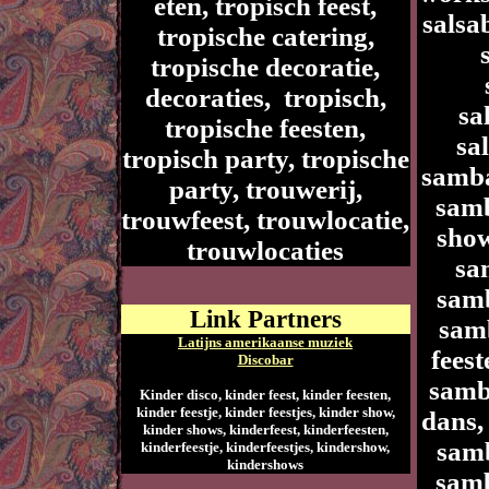
eten, tropisch feest,
salsa
tropische catering,
tropische decoratie,
decoraties, tropisch,
sa
tropische feesten,
sa
tropisch party, tropische
samba
party, trouwerij,
sam
trouwfeest, trouwlocatie,
show
trouwlocaties
sa
samb
Link Partners
samb
Latijns amerikaanse muziek
fees
Discobar
samb
Kinder disco, kinder feest, kinder feesten,
kinder feestje, kinder feestjes, kinder show,
dans,
kinder shows, kinderfeest, kinderfeesten,
samb
kinderfeestje, kinderfeestjes, kindershow,
kindershows
sam