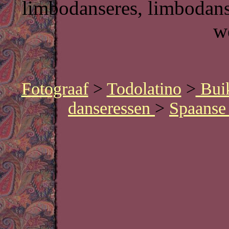
limbodanseres, limbodans
w
Fotograaf
>
Todolatino
>
Buik
danseressen
>
Spaanse