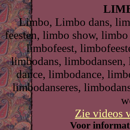
LIM
Limbo, Limbo dans, lim
feesten, limbo show, limb
limbofeest, limbofees
limbodans, limbodansen, 
dance, limbodance, limb
limbodanseres, limbodans
w
Zie videos 
Voor informati