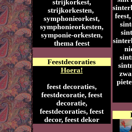
strijkorkest,
sinter
strijkorkesten,
feest,
symphonieorkest,
sin
symphonieorkesten,
sin
symponie-orkesten,
sinter
thema feest
ni
sint
Feestdecoraties
sint
Hoera!
zwar
piete
feest decoraties,
feestdecoratie, feest
decoratie,
feestdecoraties, feest
decor, feest dekor