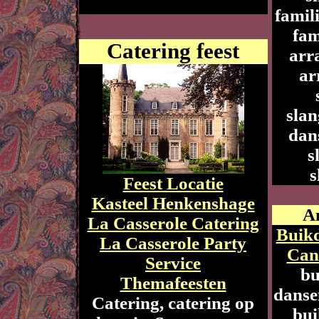
famili
fam
Catering feest
arr
ar
slan
dan
s
s
Feest Locatie
Kasteel Henkenshage
A
La Casserole Catering
Buikd
La Casserole Party
Can
Service
bu
Themafeesten
danse
Catering, catering op
bui