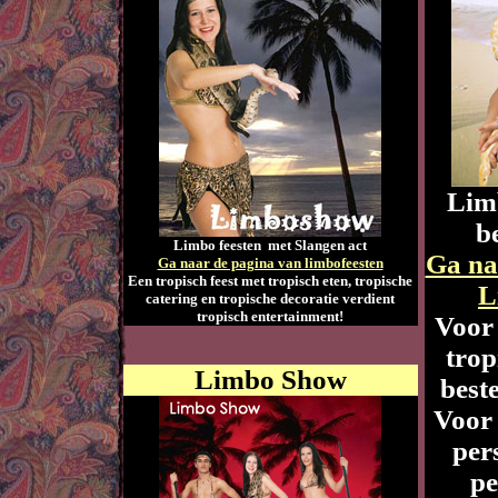
Limb
b
Limbo feesten met Slangen act
Ga na
Ga naar de pagina van limbofeesten
Een tropisch feest met tropisch eten, tropische
L
catering en tropische decoratie verdient
tropisch entertainment!
Voor 
trop
Limbo Show
best
Voor 
per
pe