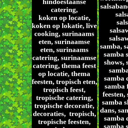
hindoestaanse
salsaband
catering,
sals
koken op locatie,
sal
koken op lokatie, live
salsa
cooking, surinaams
salsa
eten, surinaamse
samba, s
eten, surinaams
samba 
catering, surinaamse
shows, 
catering, thema feest
samba
op locatie, thema
samba d
feesten, tropisch eten,
samba f
tropisch feest,
feesten,
tropische catering,
samba s
tropische decoratie,
dans, sa
decoraties, tropisch,
samba d
tropische feesten,
samba 