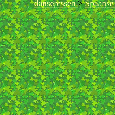
danseressen
>
Spaanse