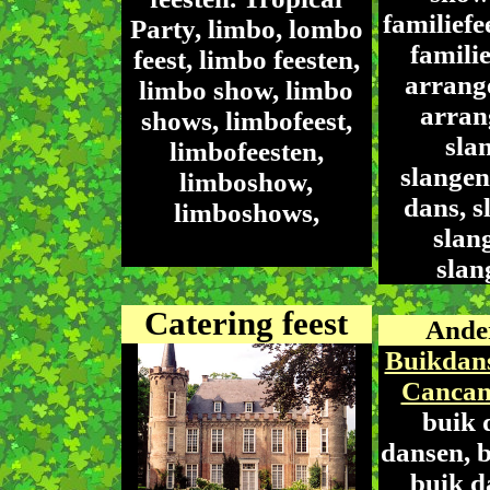
familiefee
Party, limbo, lombo
familie
feest, limbo feesten,
arrange
limbo show, limbo
arran
shows, limbofeest,
sla
limbofeesten,
slangen
limboshow,
dans, s
limboshows,
slan
slan
Catering feest
Ande
Buikdans
Cancan
buik 
dansen, b
buik d