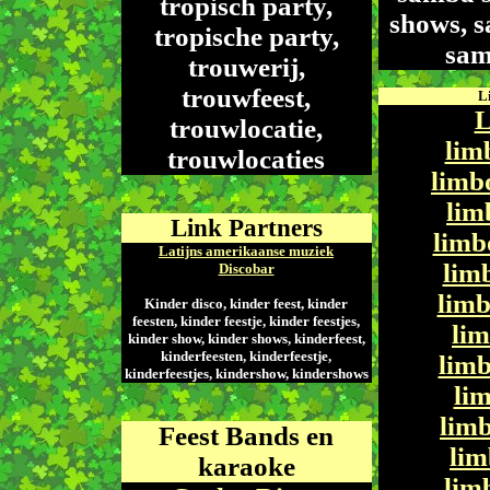
tropisch party,
shows, s
tropische party,
sa
trouwerij,
trouwfeest,
L
L
trouwlocatie,
lim
trouwlocaties
limb
lim
Link Partners
limb
Latijns amerikaanse muziek
lim
Discobar
lim
Kinder disco, kinder feest, kinder
feesten, kinder feestje, kinder feestjes,
li
kinder show, kinder shows, kinderfeest,
kinderfeesten, kinderfeestje,
lim
kinderfeestjes, kindershow, kindershows
lim
limb
Feest Bands en
li
karaoke
lim