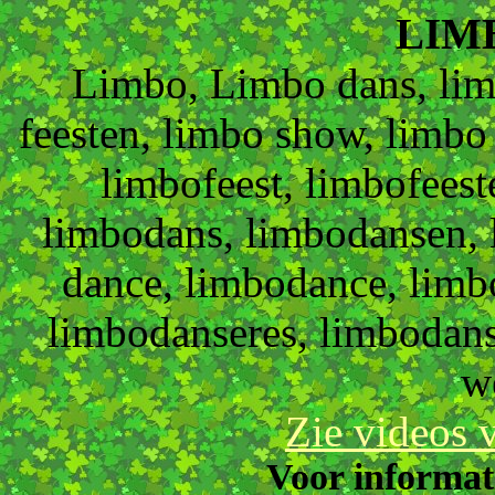
LIM
Limbo, Limbo dans, lim
feesten, limbo show, limb
limbofeest, limbofees
limbodans, limbodansen, 
dance, limbodance, limb
limbodanseres, limbodans
w
Zie videos 
Voor informati