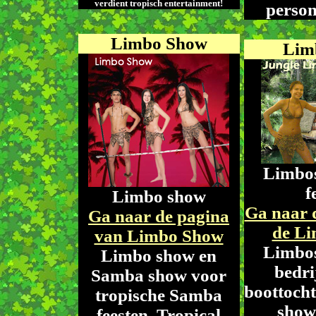
verdient tropisch entertainment!
person
Limbo Show
Lim
Limbo
f
Limbo show
Ga naar 
Ga naar de pagina
de L
van Limbo Show
Limbo
Limbo show en
bedri
Samba show voor
boottocht
tropische Samba
show
feesten. Tropical