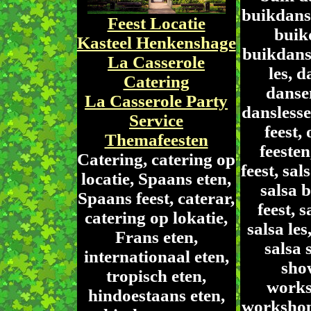
buikdans
Feest Locatie
buik
Kasteel Henkenshage
buikdans
La Casserole
les, d
Catering
dansen
La Casserole Party
danslesse
Service
feest,
Themafeesten
feesten
Catering, catering op
feest, sal
locatie, Spaans eten,
salsa 
Spaans feest, caterar,
feest, s
catering op lokatie,
salsa les
Frans eten,
salsa 
internationaal eten,
show
tropisch eten,
works
hindoestaans eten,
workshop