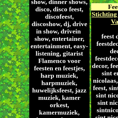
show, dinner shows,
Fee
disco, disco feest,
Stichting
discofeest,
Va
discoshow, dj, drive
in show, drivein
feest 
show, entertainer,
feestdec
entertainment, easy-
de
listening, gitarist
feestdec
Flamenco voor
decor, fee
feesten en feestjes,
sint e
harp muziek,
nicolaas,
harpmuziek,
feest, sin
huwelijksfeest, jazz
sint nic
muziek, kamer
sint nic
orkest,
sintnico
kamermuziek,
sint nic