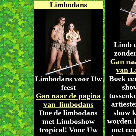
Limbodans
Limb d
zonde
Gan naa
van L
Boek ee
Limbodans voor Uw
sho
feest
tussenk
Gan naar de pagina
artiest
van limbodans
show k
Doe de limbodans
worden i
met Limboshow
met een
tropical! Voor Uw