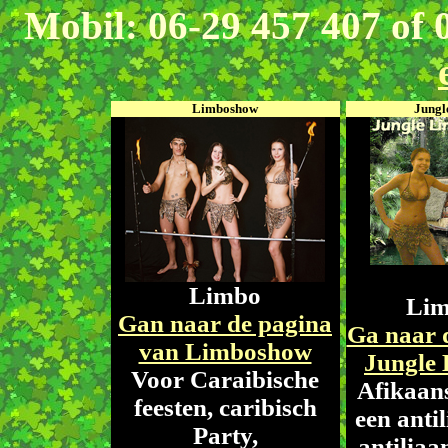
Mobil: 06-29 457 407 of 
Limboshow
Jungl
Limbo
Li
Gan naar de pagina
Ga naar 
van Limboshow
Jungle
Voor Caraibische
Afikaan
feesten, caribisch
een antil
Party,
antiliaa