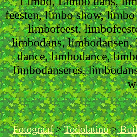
Limbo, Limbo dans, lim
feesten, limbo show, limb
limbofeest, limbofees
limbodans, limbodansen, 
dance, limbodance, limb
limbodanseres, limbodans
w
Fotograaf
>
Todolatino
>
Buik