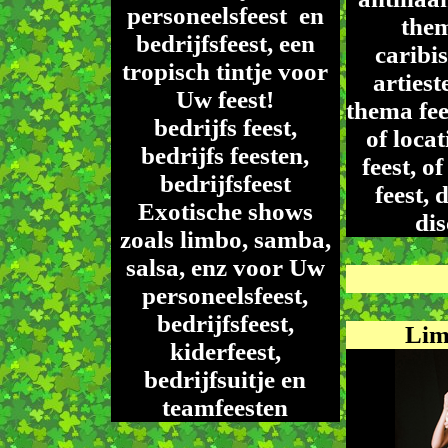
personeelsfeest en
the
bedrijfsfeest, een
caribis
tropisch tintje voor
artiest
Uw feest!
thema fee
bedrijfs feest,
of locat
bedrijfs feesten,
feest, o
bedrijfsfeest
feest, 
Exotische shows
di
zoals limbo, samba,
salsa, enz voor Uw
personeelsfeest,
bedrijfsfeest,
Lim
kiderfeest,
bedrijfsuitje en
teamfeesten