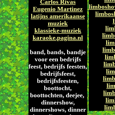
Carlos Rivas
limbosh
Eugenio Martinez
limbosh
latijns amerikaanse
muziek
lim
klassieke-muziek
limb
karaoke.pagina.nl
lim
limb
band, bands, bandje
lim
voor een bedrijfs
lim
feest, bedrijfs feesten,
li
bedrijfsfeest,
lim
bedrijfsfeesten,
lim
boottocht,
limb
boottochten, deejee,
li
dinnershow,
lim
dinnershows, dinner