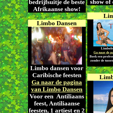
show of 
bedrijfsuitje de beste
Afrikaanse show!
Lim
Limbo Dansen
Limbofee
Ga naar de p
Boek een profes
zonder de tusse
Limbo dansen voor
Caribische feesten
Limb
Ga naar de pagina
van Limbo Dansen
Voor een Antiliaans
feest, Antiliaanse
feesten, 1 artiest en 2