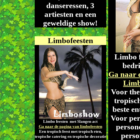
danseressen, 3
artiesten en een
geweldige show!
Limbofeesten
Limbo f
bedri
Ga naar 
Limb
Voor the
tropisc
beste en
Voor per
Limbo feesten met Slangen act
persone
Ga naar de pagina van limbofeesten
Een tropisch feest met tropisch eten,
perso
tropische catering en tropische decoratie