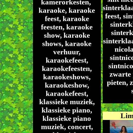
kamerorkesten,
sinterkla
karaoke, karaoke
feest, si
feest, karaoke
sinterk
feesten, karaoke
sinterk
show, karaoke
sinterklaa
shows, karaoke
nicola
verhuur,
sintnic
karaokefeest,
sintnico
karaokefeesten,
zwarte 
karaokeshows,
pieten, 
karaokeshow,
karaokefeest,
klassieke muziek,
klassieke piano,
Li
klassieke piano
muziek, concert,