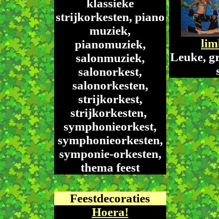
klassieke
strijkorkesten, piano
muziek,
li
pianomuziek,
Leuke, g
salonmuziek,
salonorkest,
salonorkesten,
strijkorkest,
strijkorkesten,
symphonieorkest,
symphonieorkesten,
symponie-orkesten,
thema feest
Feestdecoraties
Hoera!